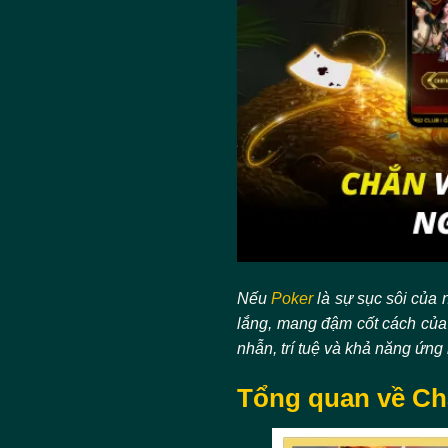
Nếu
Poker
là sự sục sôi của
lắng, mang đậm cốt cách của 
nhẫn, trí tuệ và khả năng ứng 
Tổng quan về C