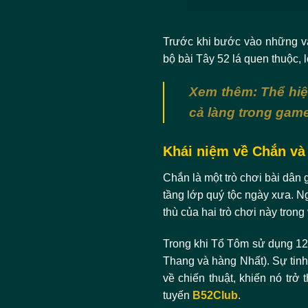
Trước khi bước vào những vá
bộ bài Tây 52 lá quen thuộc, 
Xem thêm: Thể hiệ
cả làng trong gam
Khái niệm về Chắn và
Chắn là một trò chơi bài dân
tầng lớp quý tộc ngày xưa. N
thù của hai trò chơi này trong
Trong khi Tổ Tôm sử dụng 120
Thang và hàng Nhất). Sự tinh
về chiến thuật, khiến nó trở 
tuyến
B52Club
.