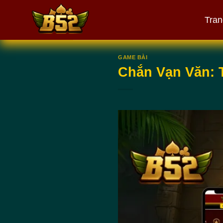
Chuyển
đến
Tran
nội
dung
GAME BÀI
Chắn Vạn Văn: 