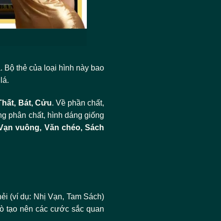
. Bộ thẻ của loại hình này bao
lá.
Thất, Bát, Cửu
. Về phần chất,
g phân chất, hình dáng giống
Vạn vuông, Văn chéo, Sách
hẻi (ví dụ: Nhị Vạn, Tam Sách)
rò tạo nên các cước sắc quan