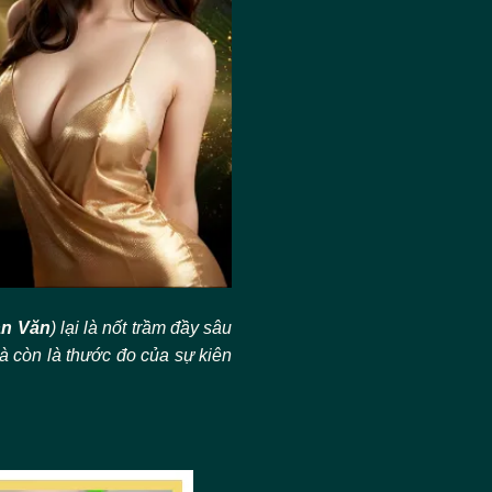
ạn Văn
) lại là nốt trầm đầy sâu
à còn là thước đo của sự kiên