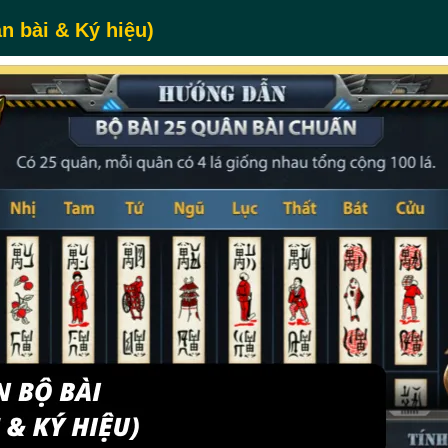
n bài & Ký hiệu)