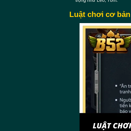
trọng như Lèo, Tôm.
Luật chơi cơ bản