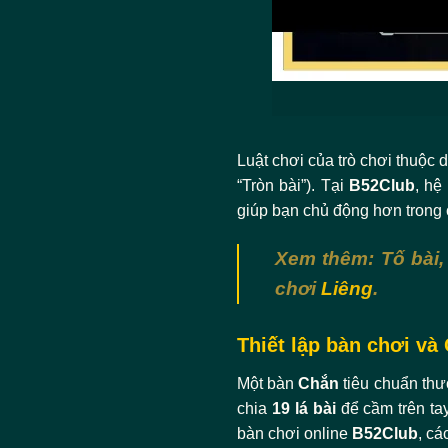
Luật chơi của trò chơi thuộc
“Tròn bài”). Tại
B52Club
, hệ
giúp bạn chủ động hơn trong c
Xem thêm: Tố bài,
chơi
Liêng
.
Thiết lập bàn chơi và 
Một bàn
Chắn
tiêu chuẩn thư
chia
19 lá bài
để cầm trên tay
bàn chơi online
B52Club
, cá