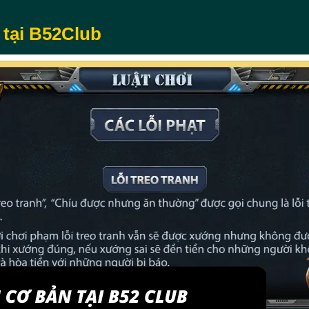
 tại B52Club