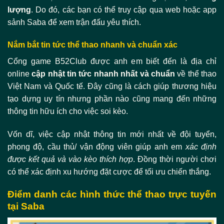
lượng
. Do đó, các bạn có thể truy cập qua web hoặc app
sảnh Saba để xem trận đấu yêu thích.
Nắm bắt tin tức thể thao nhanh và chuẩn xác
Cổng game B52Club được anh em biết đến là địa chỉ
online
cập nhật tin tức nhanh nhất và chuẩn
về thể thao
Việt Nam và Quốc tế. Đây cũng là cách giúp thương hiệu
tạo dựng uy tín nhưng phần nào cũng mang đến những
thông tin hữu ích cho việc soi kèo.
Vốn dĩ, việc cập nhật thông tin mới nhất về đội tuyển,
phong độ, cầu thủ/ vận động viên giúp anh em
xác định
được kết quả và vào kèo thích hợp
. Đồng thời người chơi
có thể xác định
xu hướng đặt cược
để tối ưu chiến thắng.
Điểm danh các hình thức thể thao trực tuyến
tại Saba