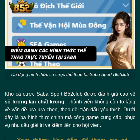
Đa dạng hình thức cá cược thể thao tại Saba Sport B52club
Kho cá cược Saba Sport B52club được đánh giá cao về
số lượng lẫn chất lượng
. Thành viên không còn lo lắng
về vấn đề lựa lựa chọn, theo dõi trận đấu yêu thích. Dưới
đây là ba hình thức chính mà cổng game cung cấp, phục
vụ nhu cầu giải trí và kiếm tiền cho hội viên.