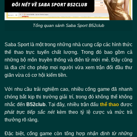
Tổng quan sảnh Saba Sport B52club
Saba Sport là một trong những nhà cung cấp các hình thức
thể thao trực tuyến chất lượng. Trong đó bao gồm cả
những
bộ môn truyền thống và điện tử mới mẻ
. Đây cũng
là địa chỉ cho phép mọi người vừa xem trận đối đầu thư
giãn vừa có cơ hội kiếm tiền.
Với nhu cầu trải nghiệm cao, nhiều cổng game đã nhanh
chóng bắt kịp thị trường giải trí, trong đó không thể không
nhắc đến
B52club
. Tại đây, nhiều trận đấu
thể thao
được
phát trực tiếp sắc nét
kèm theo tỷ lệ cược và mức trả
thưởng rõ ràng.
Đặc biệt, cổng game còn tổng hợp
nhận định từ những