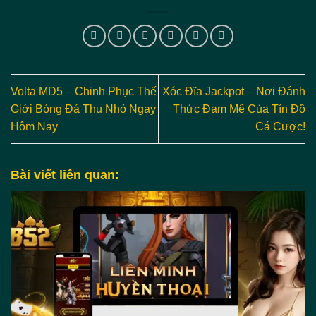
Volta MD5 – Chinh Phục Thế
Xóc Đĩa Jackpot – Nơi Đánh
Giới Bóng Đá Thu Nhỏ Ngay
Thức Đam Mê Của Tín Đồ
Hôm Nay
Cá Cược!
Bài viết liên quan: