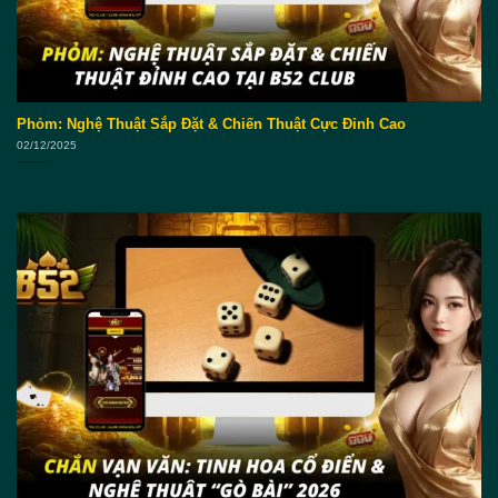
Phỏm: Nghệ Thuật Sắp Đặt & Chiến Thuật Cực Đỉnh Cao
02/12/2025