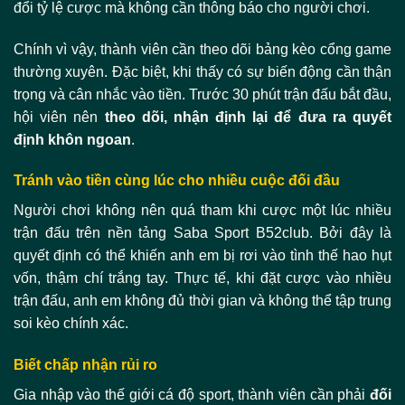
đổi tỷ lệ cược mà không cần thông báo cho người chơi.
Chính vì vậy, thành viên cần theo dõi bảng kèo cổng game
thường xuyên. Đặc biệt, khi thấy có sự biến động cần thận
trọng và cân nhắc vào tiền. Trước 30 phút trận đấu bắt đầu,
hội viên nên
theo dõi, nhận định lại để đưa ra quyết
định khôn ngoan
.
Tránh vào tiền cùng lúc cho nhiều cuộc đối đầu
Người chơi không nên quá tham khi cược một lúc nhiều
trận đấu trên nền tảng Saba Sport B52club. Bởi đây là
quyết định có thể khiến anh em bị rơi vào tình thế hao hụt
vốn, thậm chí trắng tay. Thực tế, khi đặt cược vào nhiều
trận đấu, anh em không đủ thời gian và không thể tập trung
soi kèo chính xác.
Biết chấp nhận rủi ro
Gia nhập vào thế giới cá độ sport, thành viên cần phải
đối